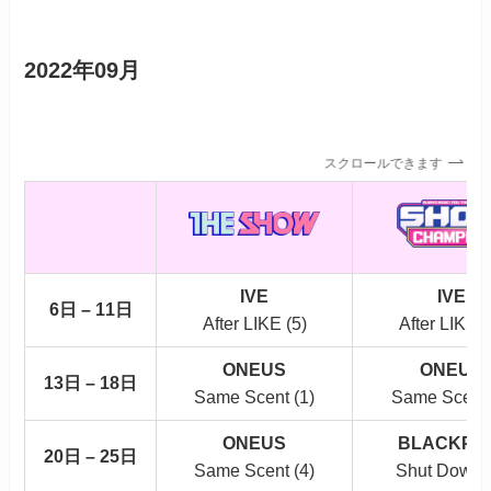
2022年09月
スクロールできます
IVE
IVE
6日 – 11日
After LIKE (5)
After LIKE (
ONEUS
ONEUS
13日 – 18日
Same Scent (1)
Same Scent 
ONEUS
BLACKPI
20日 – 25日
Same Scent (4)
Shut Down (