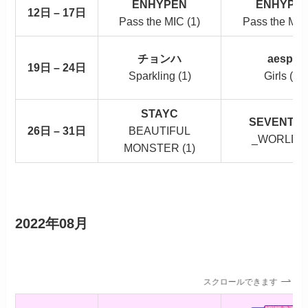
ENHYPEN
ENHYPE
12日 – 17日
Pass the MIC (1)
Pass the MIC
チョンハ
aespa
19日 – 24日
Sparkling (1)
Girls (1)
STAYC
SEVENTE
26日 – 31日
BEAUTIFUL
_WORLD (
MONSTER (1)
2022年08月
スクロールできます