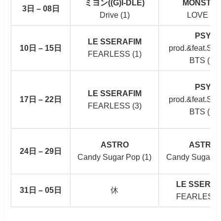
ミヨン((G)I-DLE)
MONSTA 
3日 – 08日
Drive (1)
LOVE (1)
PSY
LE SSERAFIM
10日 – 15日
prod.&feat.SU
FEARLESS (1)
BTS (1)
PSY
LE SSERAFIM
17日 – 22日
prod.&feat.SU
FEARLESS (3)
BTS (3)
ASTRO
ASTRO
24日 – 29日
Candy Sugar Pop (1)
Candy Sugar Po
LE SSERAF
31日 – 05日
休
FEARLESS 