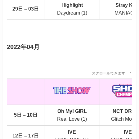
Highlight
Stray Kid
29日 – 03日
Daydream (1)
MANIAC (2
2022年04月
スクロールできます
Oh My! GIRL
NCT DRE
5日 – 10日
Real Love (1)
Glitch Mode 
IVE
IVE
12日 – 17日